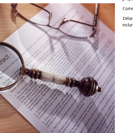
Comm
Délai
inclu