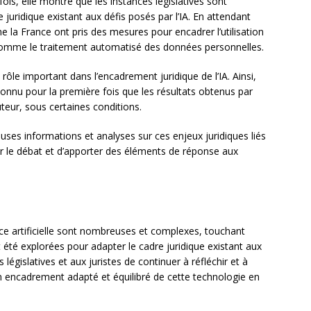
ois, elle montre que les instances législatives sont
 juridique existant aux défis posés par l’IA. En attendant
e la France ont pris des mesures pour encadrer l’utilisation
 comme le traitement automatisé des données personnelles.
rôle important dans l’encadrement juridique de l’IA. Ainsi,
connu pour la première fois que les résultats obtenus par
uteur, sous certaines conditions.
es informations et analyses sur ces enjeux juridiques liés
ichir le débat et d’apporter des éléments de réponse aux
ence artificielle sont nombreuses et complexes, touchant
t été explorées pour adapter le cadre juridique existant aux
s législatives et aux juristes de continuer à réfléchir et à
 un encadrement adapté et équilibré de cette technologie en