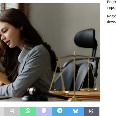
Pourq
impo
Règle
devez