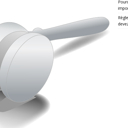
Pourq
impo
Règle
devez