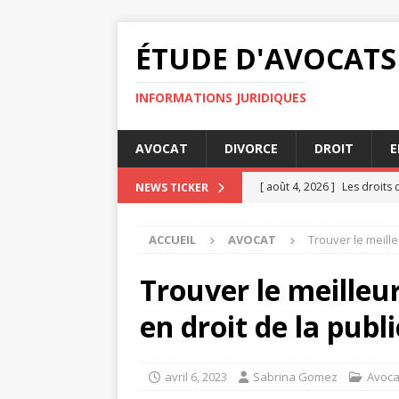
ÉTUDE D'AVOCATS
INFORMATIONS JURIDIQUES
AVOCAT
DIVORCE
DROIT
E
[ août 4, 2026 ]
Les droits 
NEWS TICKER
[ août 3, 2026 ]
Quelles son
ACCUEIL
AVOCAT
Trouver le meille
JURIDIQUE
[ août 3, 2026 ]
Pourquoi le
Trouver le meilleur
DIVORCE
en droit de la publi
[ août 2, 2026 ]
Règles de s
[ août 4, 2026 ]
Délai décla
avril 6, 2023
Sabrina Gomez
Avoca
JURIDIQUE