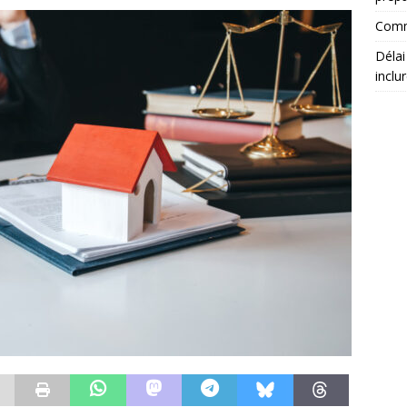
Comm
Délai
inclu