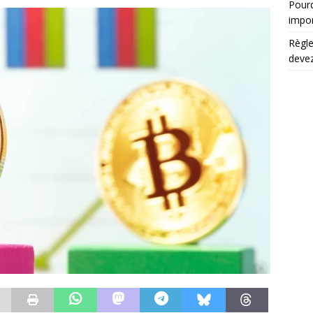
Pourq
impo
Règle
devez