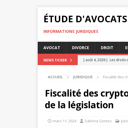
ÉTUDE D'AVOCATS
INFORMATIONS JURIDIQUES
AVOCAT
DIVORCE
DROIT
E
[ août 4, 2026 ]
Les droits 
NEWS TICKER
[ août 3, 2026 ]
Quelles son
ACCUEIL
JURIDIQUE
Fiscalité des 
JURIDIQUE
[ août 3, 2026 ]
Pourquoi le
Fiscalité des cryp
DIVORCE
de la législation
[ août 2, 2026 ]
Règles de s
[ août 4, 2026 ]
Délai décla
mars 11, 2024
Sabrina Gomez
Juri
JURIDIQUE